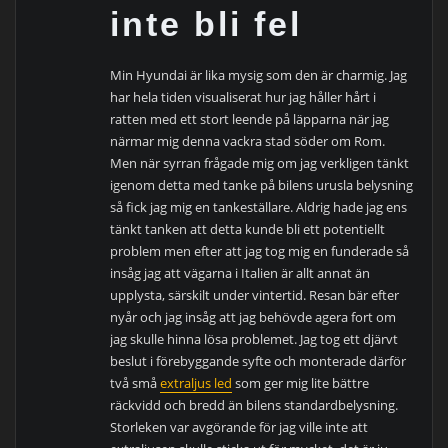
inte bli fel
Min Hyundai är lika mysig som den är charmig. Jag
har hela tiden visualiserat hur jag håller hårt i
ratten med ett stort leende på läpparna när jag
närmar mig denna vackra stad söder om Rom.
Men när syrran frågade mig om jag verkligen tänkt
igenom detta med tanke på bilens urusla belysning
så fick jag mig en tankeställare. Aldrig hade jag ens
tänkt tanken att detta kunde bli ett potentiellt
problem men efter att jag tog mig en funderade så
insåg jag att vägarna i Italien är allt annat än
upplysta, särskilt under vintertid. Resan bär efter
nyår och jag insåg att jag behövde agera fort om
jag skulle hinna lösa problemet. Jag tog ett djärvt
beslut i förebyggande syfte och monterade därför
två små
extraljus led
som ger mig lite bättre
räckvidd och bredd än bilens standardbelysning.
Storleken var avgörande för jag ville inte att