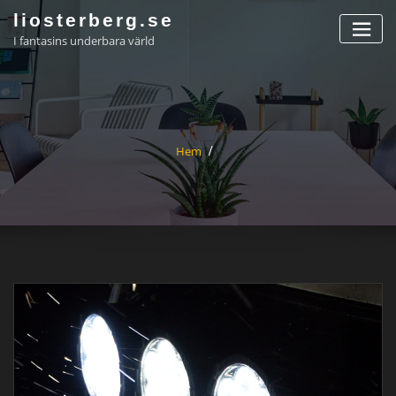
Hoppa
liosterberg.se
till
I fantasins underbara värld
innehåll
Hem