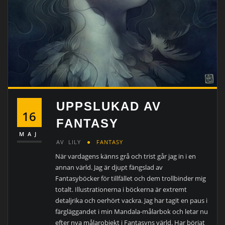
UPPSLUKAD AV
16
FANTASY
MAJ
AV
LILY
FANTASY
När vardagens känns grå och trist går jag in i en
annan värld. Jag är djupt fängslad av
Fantasyböcker för tillfället och dem trollbinder mig
totalt. Illustrationerna i böckerna är extremt
detaljrika och oerhört vackra. Jag har tagit en paus i
färgläggandet i min Mandala-målarbok och letar nu
efter nya målarobjekt i Fantasyns värld. Har börjat