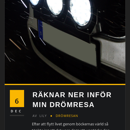
RÄKNAR NER INFÖR
6
MIN DRÖMRESA
DEC
AV
LILY
DRÖMRESAN
Efter att flytt livet genom böckernas värld så