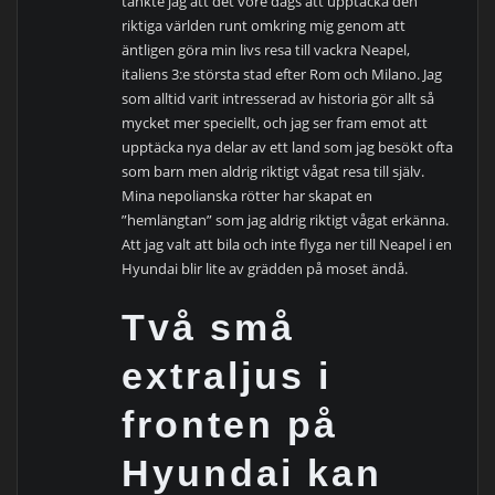
tänkte jag att det vore dags att upptäcka den
riktiga världen runt omkring mig genom att
äntligen göra min livs resa till vackra Neapel,
italiens 3:e största stad efter Rom och Milano. Jag
som alltid varit intresserad av historia gör allt så
mycket mer speciellt, och jag ser fram emot att
upptäcka nya delar av ett land som jag besökt ofta
som barn men aldrig riktigt vågat resa till själv.
Mina nepolianska rötter har skapat en
”hemlängtan” som jag aldrig riktigt vågat erkänna.
Att jag valt att bila och inte flyga ner till Neapel i en
Hyundai blir lite av grädden på moset ändå.
Två små
extraljus i
fronten på
Hyundai kan